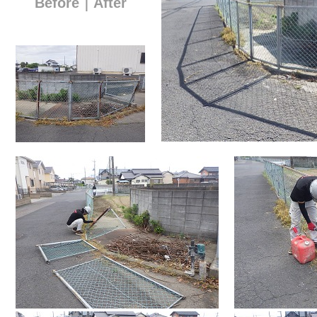
Before｜After