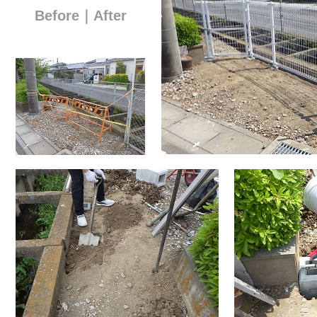
Before｜After