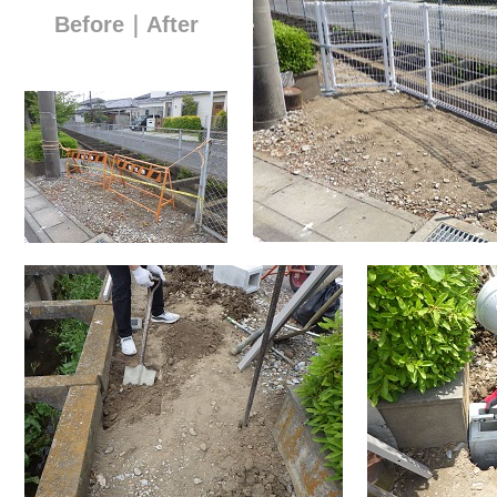
Before｜After