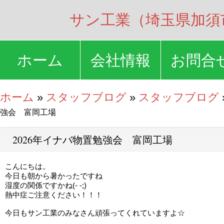
サン工業（埼玉県加須
ホーム
会社情報
お問合
ホーム
»
スタッフブログ
»
スタッフブログ
強会 富岡工場
2026年イナバ物置勉強会 富岡工場
こんにちは。
今日も朝から暑かったですね
湿度の関係ですかね(- -;)
熱中症ご注意ください！！！
今日もサン工業のみなさん頑張ってくれていますよ☆